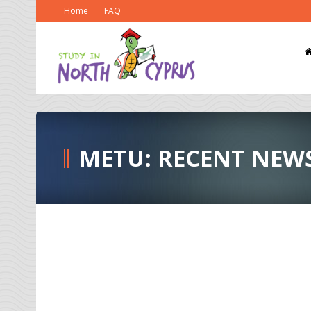
Home
FAQ
METU: RECENT NEW