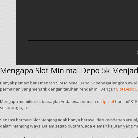
Mengapa Slot Minimal Depo 5k Menjadi
Banyak pemain baru mencari Slot Minimal Depo 5k sebagai langkah awal
permainan yang menarik dengan taruhan rendah ini. Dengan
Slot Depo 5
Mengapa memilih slot biasa jika Anda bisa bermain di
rtp slot
hari ini? R
sekarang juga.
Sensasi bermain Slot Mahjong tidak hanya berasal dari keindahan visual
dalam Mahjong Ways. Dalam setiap putaran, ada elemen kejutan yang m