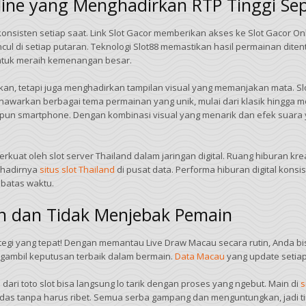
nline yang Menghadirkan RTP Tinggi S
konsisten setiap saat. Link Slot Gacor memberikan akses ke Slot Gacor 
i setiap putaran. Teknologi Slot88 memastikan hasil permainan diten
untuk meraih kemenangan besar.
, tetapi juga menghadirkan tampilan visual yang memanjakan mata. Slo
nawarkan berbagai tema permainan yang unik, mulai dari klasik hingga mo
aupun smartphone. Dengan kombinasi visual yang menarik dan efek suara
uat oleh slot server Thailand dalam jaringan digital. Ruang hiburan kreat
 hadirnya
situs slot Thailand
di pusat data. Performa hiburan digital konsi
 batas waktu.
man dan Tidak Menjebak Pemain
ategi yang tepat! Dengan memantau Live Draw Macau secara rutin, Anda 
gambil keputusan terbaik dalam bermain.
Data Macau
yang update setiap
ari toto slot bisa langsung lo tarik dengan proses yang ngebut. Main di
s
cerdas tanpa harus ribet. Semua serba gampang dan menguntungkan, jadi tin