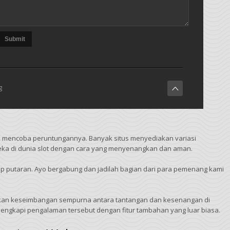
Submit
g
uk mencoba peruntungannya. Banyak situs menyediakan variasi
reka di dunia slot dengan cara yang menyenangkan dan aman.
ap putaran. Ayo bergabung dan jadilah bagian dari para pemenang kami
nemukan keseimbangan sempurna antara tantangan dan kesenangan di
engkapi pengalaman tersebut dengan fitur tambahan yang luar biasa.