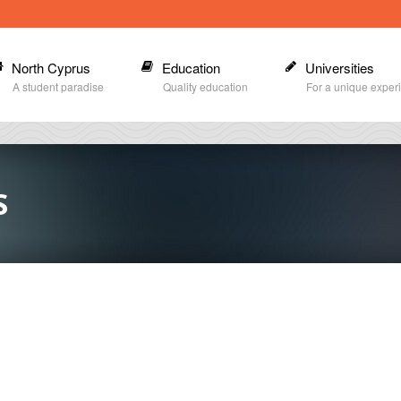
North Cyprus
Education
Universities
A student paradise
Quality education
For a unique exper
S