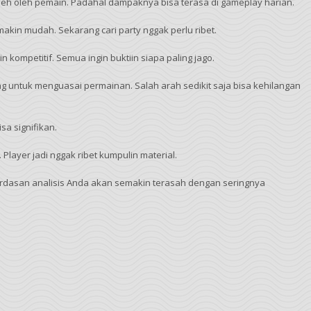
eh oleh pemain. Padahal dampaknya bisa terasa di gameplay harian.
r makin mudah. Sekarang cari party nggak perlu ribet.
n kompetitif. Semua ingin buktiin siapa paling jago.
ing untuk menguasai permainan. Salah arah sedikit saja bisa kehilangan
isa signifikan.
. Player jadi nggak ribet kumpulin material.
cerdasan analisis Anda akan semakin terasah dengan seringnya