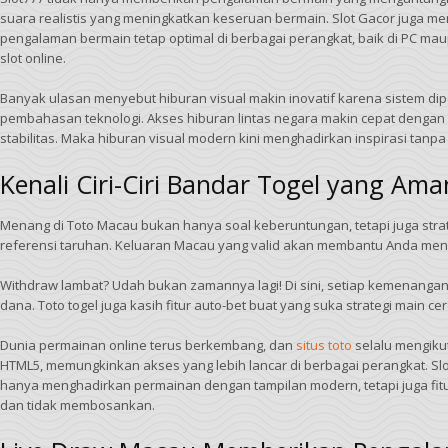
suara realistis yang meningkatkan keseruan bermain. Slot Gacor juga me
pengalaman bermain tetap optimal di berbagai perangkat, baik di PC m
slot online.
Banyak ulasan menyebut hiburan visual makin inovatif karena sistem diperk
pembahasan teknologi. Akses hiburan lintas negara makin cepat dengan
stabilitas. Maka hiburan visual modern kini menghadirkan inspirasi tanpa
Kenali Ciri-Ciri Bandar Togel yang A
Menang di Toto Macau bukan hanya soal keberuntungan, tetapi juga str
referensi taruhan. Keluaran Macau yang valid akan membantu Anda men
Withdraw lambat? Udah bukan zamannya lagi! Di sini, setiap kemenangan d
dana. Toto togel juga kasih fitur auto-bet buat yang suka strategi main 
Dunia permainan online terus berkembang, dan
situs toto
selalu mengiku
HTML5, memungkinkan akses yang lebih lancar di berbagai perangkat. Slo
hanya menghadirkan permainan dengan tampilan modern, tetapi juga fitur-f
dan tidak membosankan.