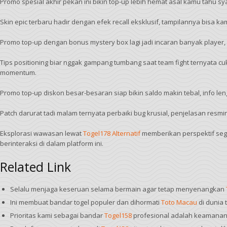
Promo spesial akhir pekan ini bikin top-up lebih hemat asal kamu tahu 
Skin epic terbaru hadir dengan efek recall eksklusif, tampilannya bisa k
Promo top-up dengan bonus mystery box lagi jadi incaran banyak player, d
Tips positioning biar nggak gampang tumbang saat team fight ternyata c
momentum.
Promo top-up diskon besar-besaran siap bikin saldo makin tebal, info le
Patch darurat tadi malam ternyata perbaiki bug krusial, penjelasan resm
Eksplorasi wawasan lewat
Togel178 Alternatif
memberikan perspektif sega
berinteraksi di dalam platform ini.
Related Link
Selalu menjaga keseruan selama bermain agar tetap menyenangkan
Ini membuat bandar togel populer dan dihormati
Toto Macau
di dunia 
Prioritas kami sebagai bandar
Togel158
profesional adalah keamanan 