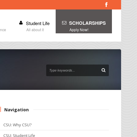
SCHOLARSHIPS
Student Life
ince
All about it
Apply Now!
Navigation
CSU: Why CSU?
CSU: Student Life