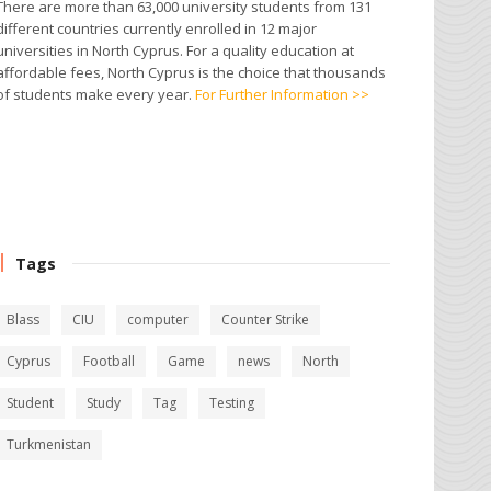
There are more than 63,000 university students from 131
different countries currently enrolled in 12 major
universities in North Cyprus. For a quality education at
affordable fees, North Cyprus is the choice that thousands
of students make every year.
For Further Information >>
Tags
Blass
CIU
computer
Counter Strike
Cyprus
Football
Game
news
North
Student
Study
Tag
Testing
Turkmenistan