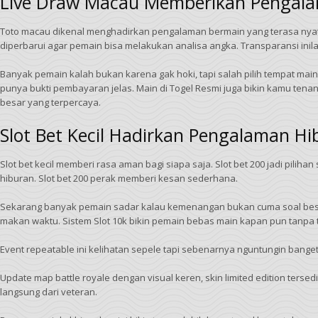
Live Draw Macau Memberikan Pengalam
Toto macau dikenal menghadirkan pengalaman bermain yang terasa nya
diperbarui agar pemain bisa melakukan analisa angka. Transparansi in
Banyak pemain kalah bukan karena gak hoki, tapi salah pilih tempat main
punya bukti pembayaran jelas. Main di Togel Resmi juga bikin kamu te
besar yang terpercaya.
Slot Bet Kecil Hadirkan Pengalaman H
Slot bet kecil memberi rasa aman bagi siapa saja. Slot bet 200 jadi pili
hiburan. Slot bet 200 perak memberi kesan sederhana.
Sekarang banyak pemain sadar kalau kemenangan bukan cuma soal besar ke
makan waktu. Sistem Slot 10k bikin pemain bebas main kapan pun tanpa ta
Event repeatable ini kelihatan sepele tapi sebenarnya nguntungin bang
Update map battle royale dengan visual keren, skin limited edition terse
langsung dari veteran.