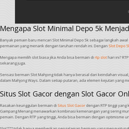
Mengapa Slot Minimal Depo 5k Menjadi
Banyak pemain baru mencari Slot Minimal Depo 5k sebagai langkah awal
permainan yang menarik dengan taruhan rendah ini. Dengan
Slot Depo 5
Mengapa memilih slot biasa jika Anda bisa bermain di
rtp slot
hari ini? R
sekarang juga.
Sensasi bermain Slot Mahjong tidak hanya berasal dari keindahan visual
dalam Mahjong Ways. Dalam setiap putaran, ada elemen kejutan yang m
Situs Slot Gacor dengan Slot Gacor O
Rasakan keunggulan bermain di
Situs Slot Gacor
dengan RTP tinggi yang 
Gampang Menang menawarkan kombinasi kemenangan yang sering muncul d
pemain. Dengan RTP yang tinggi, Anda bisa bermain dengan optimisme 
Slot777 tidak hanya memberikan pengalaman bermain yang menguntungkan