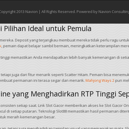
Copyright 2013 Navion | All Rights Reserved. Powered by Navion Consultin
 Pilihan Ideal untuk Pemula
 mereka. Deposit yang terjangkau membuat mereka tidak perlu ragu unt
k
, pemain dapat belajar sambil bermain, meningkatkan keterampilan me
TP tinggi memastikan Anda mendapatkan lebih banyak kemenangan di seti
, tetapi juga dari fitur menarik seperti Scatter Hitam. Pemain bisa me
embuat permainan ini terasa segar dan menarik.
Mahjong Ways 2
pun mel
nline yang Menghadirkan RTP Tinggi S
konsisten setiap saat. Link Slot Gacor memberikan akses ke Slot Gacor 
i setiap putaran. Teknologi Slot88 memastikan hasil permainan diten
untuk meraih kemenangan besar.
, tetapi juga menghadirkan tampilan visual yang memanjakan mata. Slo