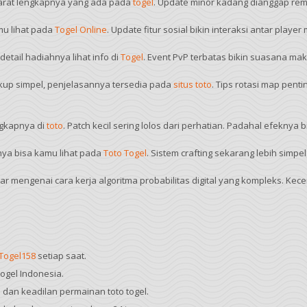
syarat lengkapnya yang ada pada
togel
. Update minor kadang dianggap rem
amu lihat pada
Togel Online
. Update fitur sosial bikin interaksi antar playe
etail hadiahnya lihat info di
Togel
. Event PvP terbatas bikin suasana maki
ukup simpel, penjelasannya tersedia pada
situs toto
. Tips rotasi map pent
ngkapnya di
toto
. Patch kecil sering lolos dari perhatian. Padahal efeknya b
inya bisa kamu lihat pada
Toto Togel
. Sistem crafting sekarang lebih simpel
r mengenai cara kerja algoritma probabilitas digital yang kompleks. Ke
Togel158
setiap saat.
togel Indonesia.
dan keadilan permainan toto togel.