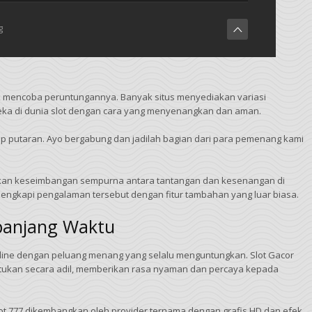
g
uk mencoba peruntungannya. Banyak situs menyediakan variasi
reka di dunia slot dengan cara yang menyenangkan dan aman.
ap putaran. Ayo bergabung dan jadilah bagian dari para pemenang kami
nemukan keseimbangan sempurna antara tantangan dan kesenangan di
engkapi pengalaman tersebut dengan fitur tambahan yang luar biasa.
epanjang Waktu
Online dengan peluang menang yang selalu menguntungkan. Slot Gacor
tukan secara adil, memberikan rasa nyaman dan percaya kepada
t 777 dikembangkan oleh provider ternama dengan grafis HD dan efek