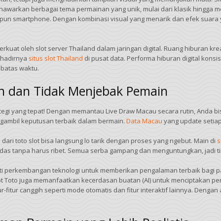
nawarkan berbagai tema permainan yang unik, mulai dari klasik hingga mo
aupun smartphone. Dengan kombinasi visual yang menarik dan efek suara
uat oleh slot server Thailand dalam jaringan digital. Ruang hiburan kreat
 hadirnya
situs slot Thailand
di pusat data. Performa hiburan digital konsi
 batas waktu.
man dan Tidak Menjebak Pemain
ategi yang tepat! Dengan memantau Live Draw Macau secara rutin, Anda 
gambil keputusan terbaik dalam bermain.
Data Macau
yang update setiap
ari toto slot bisa langsung lo tarik dengan proses yang ngebut. Main di
s
cerdas tanpa harus ribet. Semua serba gampang dan menguntungkan, jadi tin
ti perkembangan teknologi untuk memberikan pengalaman terbaik bagi par
t Toto juga memanfaatkan kecerdasan buatan (AI) untuk menciptakan penga
itur canggih seperti mode otomatis dan fitur interaktif lainnya. Dengan 