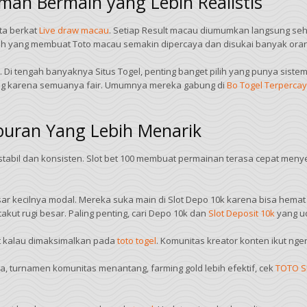
an Bermain yang Lebih Realistis
ta berkat
Live draw macau
. Setiap Result macau diumumkan langsung seh
ilah yang membuat Toto macau semakin dipercaya dan disukai banyak ora
. Di tengah banyaknya Situs Togel, penting banget pilih yang punya siste
nang karena semuanya fair. Umumnya mereka gabung di
Bo Togel Terperca
iburan Yang Lebih Menarik
han stabil dan konsisten. Slot bet 100 membuat permainan terasa cepat me
cilnya modal. Mereka suka main di Slot Depo 10k karena bisa hemat tapi 
kut rugi besar. Paling penting, cari Depo 10k dan
Slot Deposit 10k
yang ud
et kalau dimaksimalkan pada
toto togel
. Komunitas kreator konten ikut ng
dia, turnamen komunitas menantang, farming gold lebih efektif, cek
TOTO S