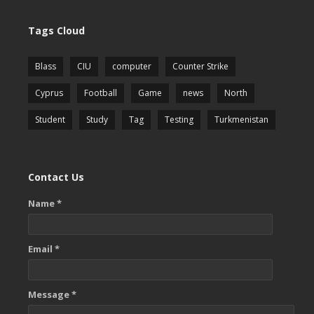
Tags Cloud
Blass
CIU
computer
Counter Strike
Cyprus
Football
Game
news
North
Student
Study
Tag
Testing
Turkmenistan
Contact Us
Name *
Email *
Message *