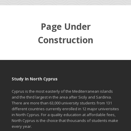
Page Under
Construction
Study In North Cyprus
Cyprus is the most easterly of the Mediterranean islands
and the third largest in the area after Sicily and Sardinia.
There are more than 63,000 university students from 131
different countries currently enrolled in 12 major univerisites
in North Cyprus. For a quality education at affordable fees,
North Cyprus is the choice that thousands of students make
every year.