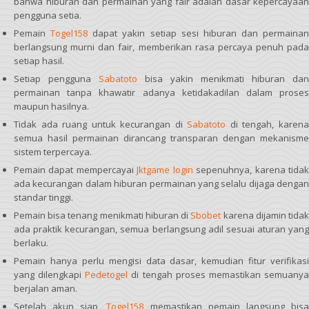
bahwa hiburan dan permainan yang fair adalah dasar kepercayaan
pengguna setia.
Pemain
Togel158
dapat yakin setiap sesi hiburan dan permainan
berlangsung murni dan fair, memberikan rasa percaya penuh pada
setiap hasil.
Setiap pengguna
Sabatoto
bisa yakin menikmati hiburan dan
permainan tanpa khawatir adanya ketidakadilan dalam proses
maupun hasilnya.
Tidak ada ruang untuk kecurangan di
Sabatoto
di tengah, karen
semua hasil permainan dirancang transparan dengan mekanisme
sistem terpercaya.
Pemain dapat mempercayai
Jktgame login
sepenuhnya, karena tida
ada kecurangan dalam hiburan permainan yang selalu dijaga dengan
standar tinggi.
Pemain bisa tenang menikmati hiburan di
Sbobet
karena dijamin tida
ada praktik kecurangan, semua berlangsung adil sesuai aturan yang
berlaku.
Pemain hanya perlu mengisi data dasar, kemudian fitur verifikasi
yang dilengkapi
Pedetogel
di tengah proses memastikan semuany
berjalan aman.
Setelah akun siap,
Togel158
memastikan pemain langsung bis