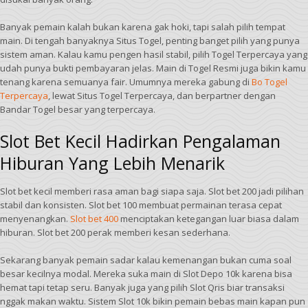
Banyak pemain kalah bukan karena gak hoki, tapi salah pilih tempat
main. Di tengah banyaknya Situs Togel, penting banget pilih yang punya
sistem aman. Kalau kamu pengen hasil stabil, pilih Togel Terpercaya yang
udah punya bukti pembayaran jelas. Main di Togel Resmi juga bikin kamu
tenang karena semuanya fair. Umumnya mereka gabung di
Bo Togel
Terpercaya
, lewat Situs Togel Terpercaya, dan berpartner dengan
Bandar Togel besar yang terpercaya.
Slot Bet Kecil Hadirkan Pengalaman
Hiburan Yang Lebih Menarik
Slot bet kecil memberi rasa aman bagi siapa saja. Slot bet 200 jadi pilihan
stabil dan konsisten. Slot bet 100 membuat permainan terasa cepat
menyenangkan.
Slot bet 400
menciptakan ketegangan luar biasa dalam
hiburan. Slot bet 200 perak memberi kesan sederhana.
Sekarang banyak pemain sadar kalau kemenangan bukan cuma soal
besar kecilnya modal. Mereka suka main di Slot Depo 10k karena bisa
hemat tapi tetap seru. Banyak juga yang pilih Slot Qris biar transaksi
nggak makan waktu. Sistem Slot 10k bikin pemain bebas main kapan pun