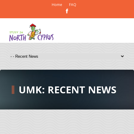
Home
FAQ
UMK: RECENT NEWS